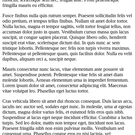
fringilla mauris eu efficitur.
Fusce finibus nulla quis rutrum semper. Praesent sollicitudin felis vel
odio pretium, et tempus tellus finibus. Nullam sit amet dolor tortor.
Nulla luctus, magna et tempor sagittis, velit tortor feugiat tellus, non
accumsan dolor justo in quam. Vestibulum cursus massa quis lacus
suscipit, ut congue sapien placerat. Quisque libero odio, hendrerit
suscipit erat vitae, scelerisque dictum dui. In quis nunc ac sem
tristique lobortis. Pellentesque nec felis non turpis viverra maximus.
Pellentesque ut pellentesque quam, quis facilisis dolor. Nulla eu velit
dapibus, aliquam orci a, suscipit neque.
Mauris consectetur nunc lacus, vitae elementum ante posuere sit
amet. Suspendisse potenti. Pellentesque vitae felis sit amet diam
molestie lobortis. Aenean elementum urna in imperdiet fermentum.
Lorem ipsum dolor sit amet, consectetur adipiscing elit. Maecenas
vitae volutpat leo. Phasellus eget luctus tortor.
Cras vehicula libero sit amet dui rhoncus consequat. Duis lacus arcu,
iaculis nec auctor sed, sodales eget nunc. In molestie, urna at egestas
dictum, magna dolor varius felis, et euismod felis eros quis nibh.
Suspendisse at lacus eget neque tincidunt efficitur. Curabitur a luctus
turpis. Sed leo dolor, mattis non tempor eget, tincidunt non lacus.
Praesent fringilla nibh non enim pulvinar mollis. Vestibulum sed
consequat urna. Phasellus congue eros eu nisi lacinia, vel