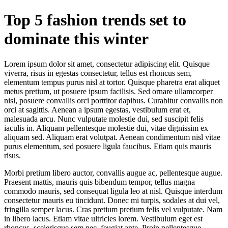
Zum
Top 5 fashion trends set to
Inhalt
springen
dominate this winter
Lorem ipsum dolor sit amet, consectetur adipiscing elit. Quisque
viverra, risus in egestas consectetur, tellus est rhoncus sem,
elementum tempus purus nisl at tortor. Quisque pharetra erat aliquet
metus pretium, ut posuere ipsum facilisis. Sed ornare ullamcorper
nisl, posuere convallis orci porttitor dapibus. Curabitur convallis non
orci at sagittis. Aenean a ipsum egestas, vestibulum erat et,
malesuada arcu. Nunc vulputate molestie dui, sed suscipit felis
iaculis in. Aliquam pellentesque molestie dui, vitae dignissim ex
aliquam sed. Aliquam erat volutpat. Aenean condimentum nisl vitae
purus elementum, sed posuere ligula faucibus. Etiam quis mauris
risus.
Morbi pretium libero auctor, convallis augue ac, pellentesque augue.
Praesent mattis, mauris quis bibendum tempor, tellus magna
commodo mauris, sed consequat ligula leo at nisl. Quisque interdum
consectetur mauris eu tincidunt. Donec mi turpis, sodales at dui vel,
fringilla semper lacus. Cras pretium pretium felis vel vulputate. Nam
in libero lacus. Etiam vitae ultricies lorem. Vestibulum eget est
rhoncus, scelerisque sem nec, feugiat ante. Proin pellentesque